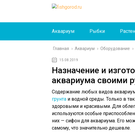
Аквариум
Рыбки
Расте
Главная
›
Аквариум
›
Оборудование
›
15.08.2019
Назначение и изгот
аквариума своими 
Содержание любых видов аквариум
грунта
и водной среды. Только в так
здоровыми и красивыми. Для обле
используются особые приспособлен
них — сифон для аквариума. Его мо
самому, что значительно дешевле.