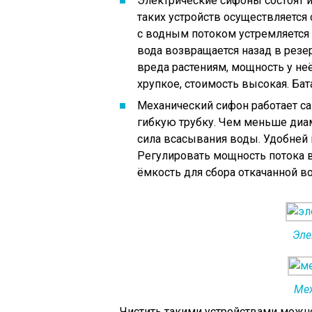
Электрические сифоны состоят и
таких устройств осуществляется 
с водным потоком устремляется 
вода возвращается назад в резе
вреда растениям, мощность у не
хрупкое, стоимость высокая. Бат
Механический сифон работает са
гибкую трубку. Чем меньше диам
сила всасывания воды. Удобней 
Регулировать мощность потока в
ёмкость для сбора откачанной в
Эле
Мех
Чистить такими устройствами можн