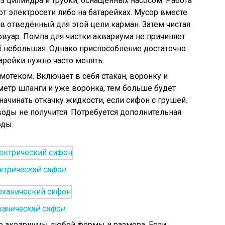
з цилиндра и трубки, оснащённых насосом. Работа
от электросети либо на батарейках. Мусор вместе
в отведённый для этой цели карман. Затем чистая
рвуар. Помпа для чистки аквариума не причиняет
ё небольшая. Однако приспособление достаточно
арейки нужно часто менять.
мотеком. Включает в себя стакан, воронку и
етр шланги и уже воронка, тем больше будет
начинать откачку жидкости, если сифон с грушей.
оды не получится. Потребуется дополнительная
оды.
ктрический сифон.
анический сифон.
о аквариумы любой формы и размера. Если