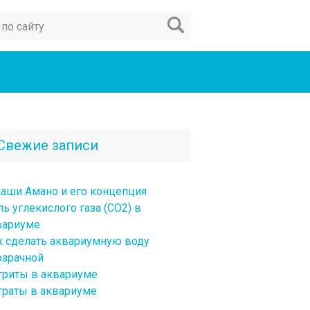
Свежие записи
каши Амано и его концепция
ь углекислого газа (CO2) в
вариуме
к сделать аквариумную воду
озрачной
триты в аквариуме
траты в аквариуме