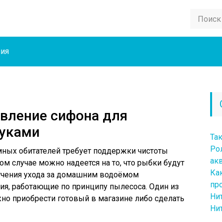
ния
овление сифона для
руками
Та
Рол
ных обитателей требует поддержки чистоты
ак
ом случае можно надеется на то, что рыбки будут
Ка
гчения ухода за домашним водоёмом
пр
ия, работающие по принципу пылесоса. Один из
Ни
жно приобрести готовый в магазине либо сделать
Ни