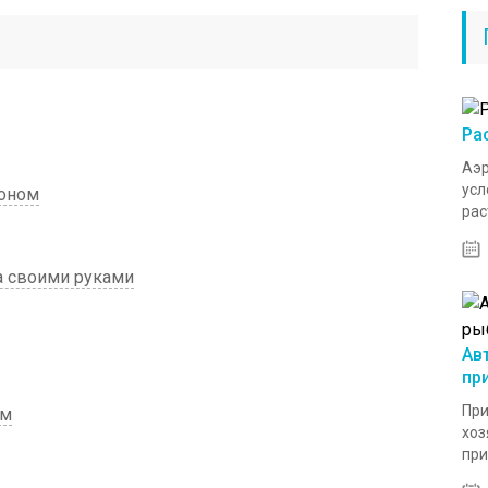
Ра
Аэр
усл
фоном
рас
а своими руками
Ав
пр
При
ом
хоз
при.