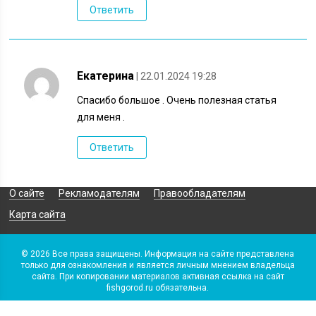
Ответить
Екатерина
| 22.01.2024 19:28
Спасибо большое . Очень полезная статья
для меня .
Ответить
О сайте
Рекламодателям
Правообладателям
Карта сайта
© 2026 Все права защищены. Информация на сайте представлена
только для ознакомления и является личным мнением владельца
сайта. При копировании материалов активная ссылка на сайт
fishgorod.ru обязательна.