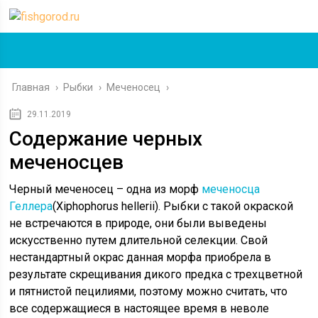
Главная
›
Рыбки
›
Меченосец
›
29.11.2019
Содержание черных
меченосцев
Черный меченосец – одна из морф
меченосца
Геллера
(Xiphophorus hellerii). Рыбки с такой окраской
не встречаются в природе, они были выведены
искусственно путем длительной селекции. Свой
нестандартный окрас данная морфа приобрела в
результате скрещивания дикого предка с трехцветной
и пятнистой пецилиями, поэтому можно считать, что
все содержащиеся в настоящее время в неволе