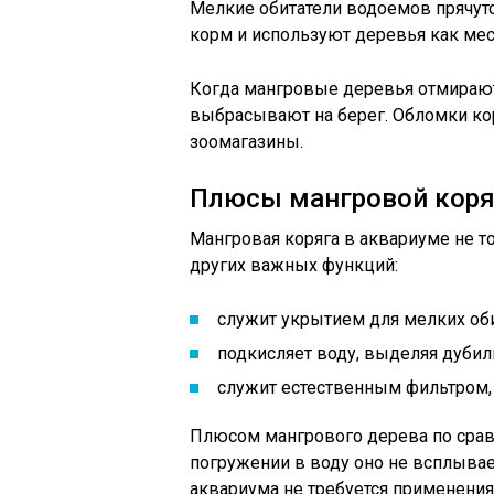
Мелкие обитатели водоемов прячутс
корм и используют деревья как мес
Когда мангровые деревья отмирают,
выбрасывают на берег. Обломки кор
зоомагазины.
Плюсы мангровой коря
Мангровая коряга в аквариуме не т
других важных функций:
служит укрытием для мелких оби
подкисляет воду, выделяя дуби
служит естественным фильтром, 
Плюсом мангрового дерева по сравн
погружении в воду оно не всплывае
аквариума не требуется применени