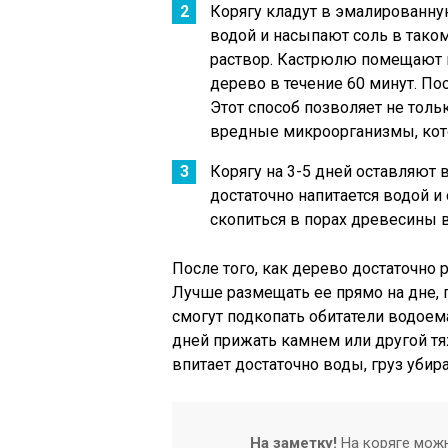
Корягу кладут в эмалированну
водой и насыпают соль в тако
раствор. Кастрюлю помещают н
дерево в течение 60 минут. По
Этот способ позволяет не толь
вредные микроорганизмы, кото
Корягу на 3-5 дней оставляют в
достаточно напитается водой и 
скопиться в порах древесины в
После того, как дерево достаточно
Лучше размещать ее прямо на дне,
смогут подкопать обитатели водоема
дней прижать камнем или другой тя
впитает достаточно воды, груз убир
На заметку!
На коряге можн