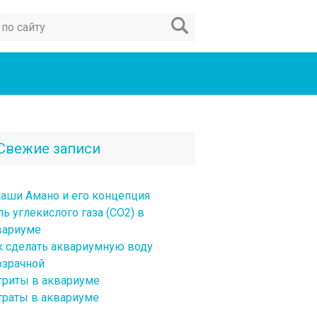
Свежие записи
каши Амано и его концепция
ь углекислого газа (CO2) в
вариуме
к сделать аквариумную воду
озрачной
триты в аквариуме
траты в аквариуме