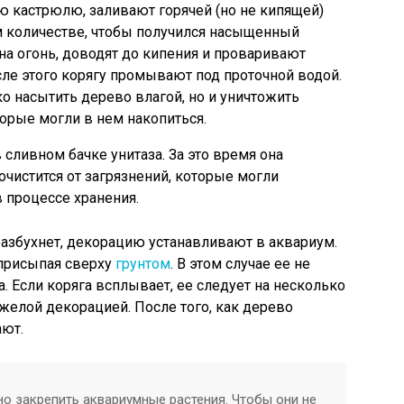
ю кастрюлю, заливают горячей (но не кипящей)
м количестве, чтобы получился насыщенный
а огонь, доводят до кипения и проваривают
сле этого корягу промывают под проточной водой.
ко насытить дерево влагой, но и уничтожить
рые могли в нем накопиться.
 сливном бачке унитаза. За это время она
очистится от загрязнений, которые могли
 процессе хранения.
 разбухнет, декорацию устанавливают в аквариум.
 присыпая сверху
грунтом
. В этом случае ее не
. Если коряга всплывает, ее следует на несколько
желой декорацией. После того, как дерево
ают.
о закрепить аквариумные растения. Чтобы они не