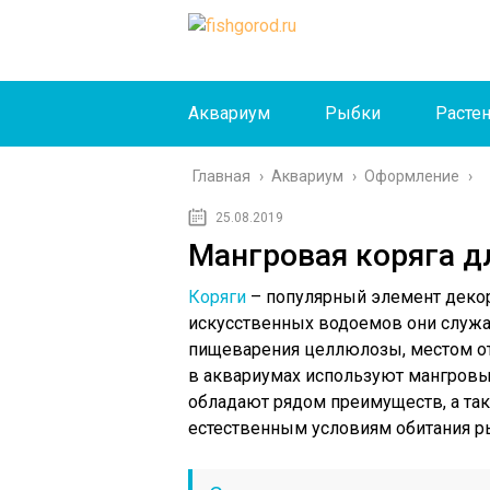
Аквариум
Рыбки
Расте
Главная
›
Аквариум
›
Оформление
›
25.08.2019
Мангровая коряга д
Коряги
– популярный элемент декор
искусственных водоемов они служа
пищеварения целлюлозы, местом от
в аквариумах используют мангровы
обладают рядом преимуществ, а та
естественным условиям обитания р