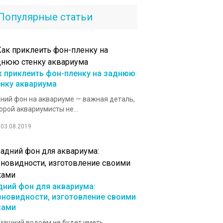
Популярные статьи
к приклеить фон-пленку на заднюю
енку аквариума
ний фон на аквариуме — важная деталь,
орой аквариумисты не...
03.08.2019
дний фон для аквариума:
зновидности, изготовление своими
ками
ашний водоём не будет иметь