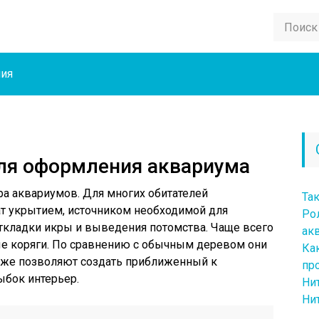
ния
ля оформления аквариума
а аквариумов. Для многих обитателей
Та
т укрытием, источником необходимой для
Рол
кладки икры и выведения потомства. Чаще всего
ак
е коряги. По сравнению с обычным деревом они
Ка
кже позволяют создать приближенный к
пр
ыбок интерьер.
Ни
Ни