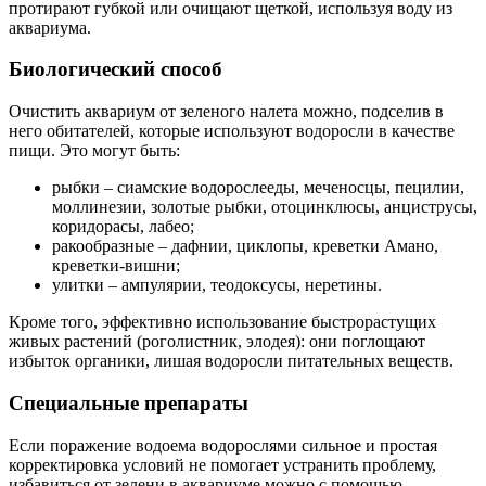
протирают губкой или очищают щеткой, используя воду из
аквариума.
Биологический способ
Очистить аквариум от зеленого налета можно, подселив в
него обитателей, которые используют водоросли в качестве
пищи. Это могут быть:
рыбки – сиамские водорослееды, меченосцы, пецилии,
моллинезии, золотые рыбки, отоцинклюсы, анциструсы,
коридорасы, лабео;
ракообразные – дафнии, циклопы, креветки Амано,
креветки-вишни;
улитки – ампулярии, теодоксусы, неретины.
Кроме того, эффективно использование быстрорастущих
живых растений (роголистник, элодея): они поглощают
избыток органики, лишая водоросли питательных веществ.
Специальные препараты
Если поражение водоема водорослями сильное и простая
корректировка условий не помогает устранить проблему,
избавиться от зелени в аквариуме можно с помощью