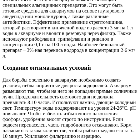
специальных альгицидных препаратов. Это могут быть
готовые средства для аквариумов на основе глутарового
альдегида или монолинурона, а также различные
антибиотики. Эффективно применение стрептомицина,
который растворяют в кипяченой воде из расчета 3 мг на 1 л
воды в аквариуме и вводят в резервуар через фильтр. Также
используют рибофлавин, трипафлавин и риванол в
концентрации 0,1 г на 100 л воды. Наиболее безопасный
препарат – 3%-ная перекись водорода в концентрации 2-6 мг/
л.
Создание оптимальных условий
Для борьбы с зеленью в аквариуме необходимо создать
условия, неблагоприятные для роста водорослей. Аквариум
размещают так, чтобы на него не попадали прямые солнечные
лучи. Продолжительность светового дня не должна
превышать 8-10 часов. Используют лампы, дающие холодный
свет. Температуру воды поддерживают на уровне 24-26°С, рН
повышают. Чтобы избежать избыточного накопления
фосфора, удобрения вносят строго по инструкции. Если
водоем перенаселен, часть гидробионтов отсаживают. Корм
насыпают в таком количестве, чтобы рыбки съедали его за 5-
10 минут. Усиливают фильтрацию и аэрацию.