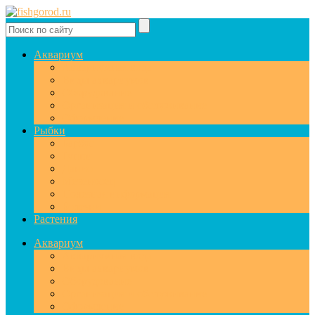
Аквариум
Аквариумная вода
Виды аквариумов
Оборудование
Организация и обслуживание
Оформление
Рыбки
Барбус
Гуппи
Данио
Меченосец
Полезная информация
Болезни
Растения
Аквариум
Аквариумная вода
Виды аквариумов
Оборудование
Организация и обслуживание
Оформление