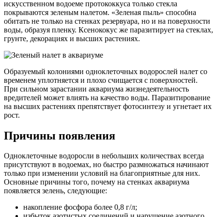
искусственном водоеме протококкуса только стекла
покрываются зеленым налетом. «Зеленая пыль» способна
обитать не только на стенках резервуара, но и на поверхности
воды, образуя пленку. Ксенококус же паразитирует на стеклах,
грунте, декорациях и высших растениях.
Образуемый колониями одноклеточных водорослей налет со
временем уплотняется и плохо счищается с поверхностей.
При сильном зарастании аквариума жизнедеятельность
вредителей может влиять на качество воды. Паразитирование
на высших растениях препятствует фотосинтезу и угнетает их
рост.
Причины появления
Одноклеточные водоросли в небольших количествах всегда
присутствуют в водоемах, но быстро размножаться начинают
только при изменении условий на благоприятные для них.
Основные причины того, почему на стенках аквариума
появляется зелень, следующие:
накопление фосфора более 0,8 г/л;
избыток азотистых соединений и нарушение азотного