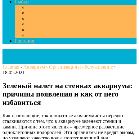
Рыбки
Барбус
Гуппи
Данио
Меченосец
Полезная информация
Болезни
Растения
Главная
›
Аквариум
›
Организация и обслуживание
›
18.05.2021
Зеленый налет на стенках аквариума:
причины появления и как от него
избавиться
Как начинающие, так и опытные аквариумисты нередко
сталкиваются с тем, что в аквариуме зеленеют стенки и
камни. Причина этого явления – чрезмерное разрастание
одноклеточных водорослей. Эти организмы не вредят рыбам,
но ухудшают качество воды, портят внешний вид